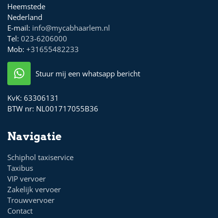
Heemstede
Nederland
E-mail:
info@mycabhaarlem.nl
Tel:
023-6206000
Mob:
+31655482233
Stuur mij een whatsapp bericht
KvK:
63306131
BTW nr:
NL001717055B36
Navigatie
Schiphol taxiservice
Taxibus
VIP vervoer
Zakelijk vervoer
Trouwvervoer
Contact