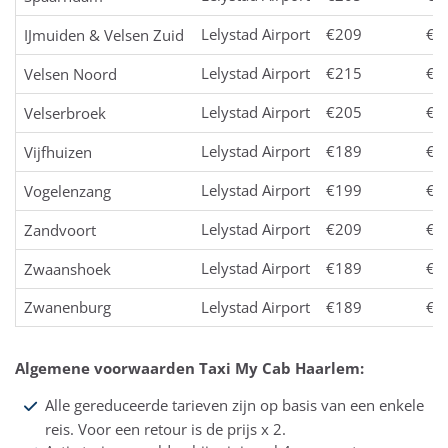
Lelystad Airport
€209
€2
IJmuiden & Velsen Zuid
Lelystad Airport
€215
€2
Velsen Noord
Lelystad Airport
€205
€2
Velserbroek
Lelystad Airport
€189
€1
Vijfhuizen
Lelystad Airport
€199
€2
Vogelenzang
Lelystad Airport
€209
€2
Zandvoort
Lelystad Airport
€189
€1
Zwaanshoek
Zwanenburg
Lelystad Airport
€189
€1
Algemene voorwaarden Taxi My Cab Haarlem:
Alle gereduceerde tarieven zijn op basis van een enkele
reis. Voor een retour is de prijs x 2.