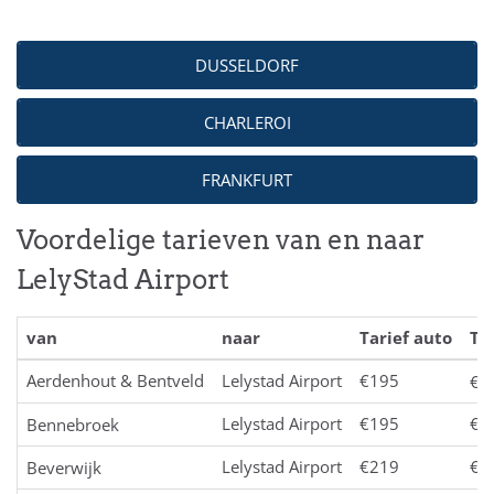
DUSSELDORF
CHARLEROI
FRANKFURT
Voordelige tarieven van en naar
LelyStad Airport
van
naar
Tarief auto
Ta
Aerdenhout & Bentveld
Lelystad Airport
€195
€2
Lelystad Airport
€195
€2
Bennebroek
Lelystad Airport
€219
€2
Beverwijk