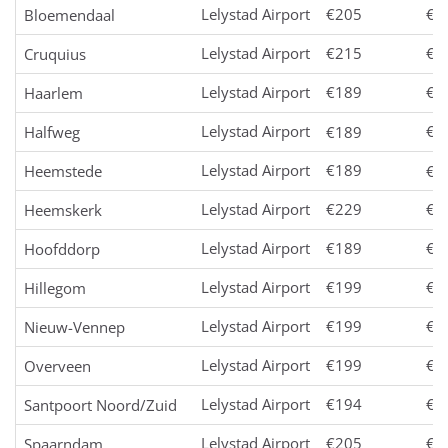
Lelystad Airport
€205
€2
Bloemendaal
Lelystad Airport
€215
€2
Cruquius
Lelystad Airport
€189
€1
Haarlem
Lelystad Airport
€1
Halfweg
€189
Lelystad Airport
€189
Heemstede
€1
Lelystad Airport
€229
€2
Heemskerk
Lelystad Airport
€189
€1
Hoofddorp
Lelystad Airport
€199
€2
Hillegom
Lelystad Airport
€199
€2
Nieuw-Vennep
Lelystad Airport
€199
€2
Overveen
Lelystad Airport
€194
€2
Santpoort Noord/Zuid
Lelystad Airport
€205
€2
Spaarndam