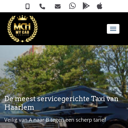
Toggle 
De meest servicegerichte Taxi van
Haarlem
Veilig van A naar B tegen een scherp tarief