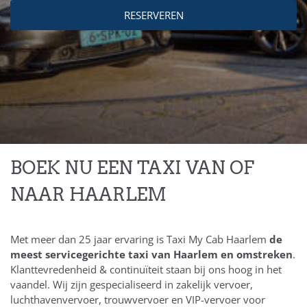
RESERVEREN
BOEK NU EEN TAXI VAN OF
NAAR HAARLEM
Met meer dan 25 jaar ervaring is Taxi My Cab Haarlem
de
meest servicegerichte taxi van Haarlem en omstreken
.
Klanttevredenheid & continuïteit staan bij ons hoog in het
vaandel. Wij zijn gespecialiseerd in zakelijk vervoer,
luchthavenvervoer, trouwvervoer en VIP-vervoer voor