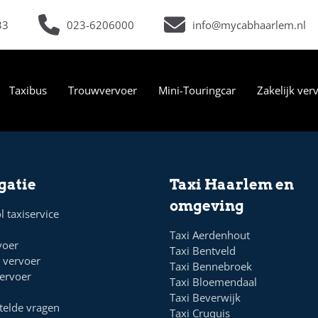
33
023-6206000
info@mycabhaarlem.nl
Taxibus
Trouwvervoer
Mini-Touringcar
Zakelijk ver
gatie
Taxi Haarlem en
omgeving
l taxiservice
Taxi Aerdenhout
voer
Taxi Bentveld
k vervoer
Taxi Bennebroek
ervoer
Taxi Bloemendaal
Taxi Beverwijk
telde vragen
Taxi Cruquis