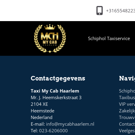
+316554822
Schiphol Taxiservice
Contactgegevens
Navi
Taxi My Cab Haarlem
Schipho
Mr. J. Heemskerkstraat 3
Taxibus
2104 XE
VIP ver
Heemstede
Zakelij
Nederland
Trouwv
E-mail:
info@mycabhaarlem.nl
Contact
Tel:
023-6206000
Veelges